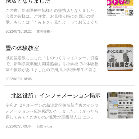
携店となりました。
この度、新潟医療生協様との提携店となりました。
会員の皆様は、ご注文、お見積り時に会員証の提
示、もしくは「くみトク」見たよ！ってお伝えくだ
さい...
2022/07/18 19:22
業務提携♪
畳の体験教室
以前認定致しました「ものつくりマイスター」資格
で、新潟県職業能力開発協会より小学校での体験教
室の依頼がありましたので濁川小学校6年生の皆さ
ん...
2022/01/04 18:08
「北区役所」インフォメーション掲示
令和3年2月オープンの新潟北区役所新庁舎のインフ
ォメーションへ広告掲示いたしました。よかったら
探してみてくださいね♪場所:北区役所入口 エン...
2021/02/23 09:44
お知らせё