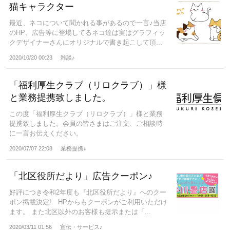
猫キャラクター
最近、ネコについて聞かれる事があるので一言♪当店
のHP、広告等に登場してるネコ達は実はグラフィッ
クデザイナーさんにオリジナルで書き起こして頂...
2020/10/20 00:23
雑談♪
「福利厚生クラブ（リロクラブ）」様
と業務提携致しました。
この度「福利厚生クラブ（リロクラブ）」様と業務
提携致しました。会員の皆さまはご注文、ご相談時
に一言お伝えください。
2020/07/07 22:08
業務提携♪
「北区役所だより」広告クーポン♪
好評につき令和2年度も『北区役所だより』へのクー
ポン掲載決定! HPからもクーポンがご利用いただけ
ます。 また北区以外のお客様も提示または「...
2020/03/11 01:56
宣伝・サービス♪