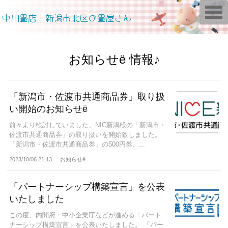
T
中川畳店｜新潟市北区の畳屋さん
o
g
g
l
e
n
お知らせё 情報♪
a
v
i
g
a
「新潟市・佐渡市共通商品券」取り扱
t
い開始のお知らせё
i
o
n
前々より検討していました、NIC新潟様の「新潟市・
佐渡市共通商品券」の取り扱いを開始致しました。
「新潟市・佐渡市共通商品券」の500円券、...
2023/10/06 21:13
お知らせё
「パートナーシップ構築宣言」を公表
いたしました
この度、内閣府・中小企業庁などが進める「パート
ナーシップ構築宣言」を公表いたしました。 「パー