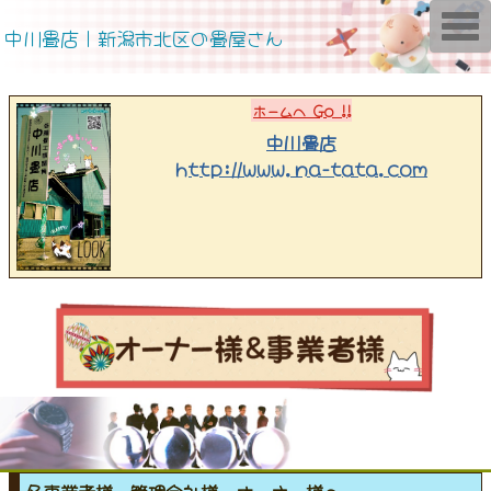
T
中川畳店｜新潟市北区の畳屋さん
o
g
g
l
e
ホームへ Go !!
n
a
中川畳店
v
http://www.na-tata.com
i
g
a
t
i
o
n